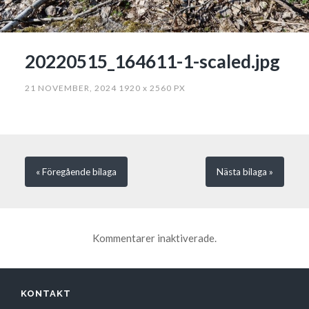
20220515_164611-1-scaled.jpg
21 NOVEMBER, 2024
1920
x
2560 PX
« Föregående
bilaga
Nästa
bilaga
»
Kommentarer inaktiverade.
KONTAKT