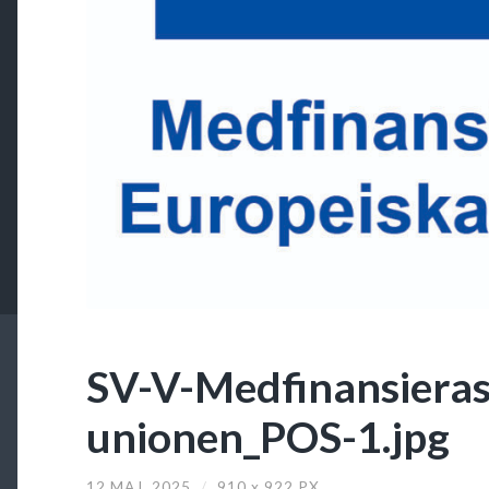
SV-V-Medfinansieras
unionen_POS-1.jpg
12 MAJ, 2025
/
910
x
922 PX