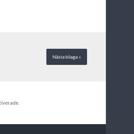
Nästa
bilaga
»
iverade.