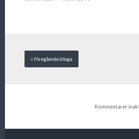
« Föregående
bilaga
Kommentarer inakt