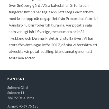
över Snöborg gård . Våra kalvstallar är fulla och
fungerar fint. Vi har tagit ännu ett steg i vårt arbete
med kretslopp när degspillet från Procordias fabrik i
Vansbro nu blir foder till tjurarna. Vår potatis säljs
som vanligt här i Sverige, men numera också i
Tyskland och Danmark, det är vi stolta över! Vi har
stora förväntningar inför 2017, då ska vi fortsätta att
utveckla vår potatisodling, bland annat genom att
testa nya sorter.
KONTAKT
Snöborg Gård
Snöborg 11
786 92 Dala-Järna
Janne 070-69 75 123